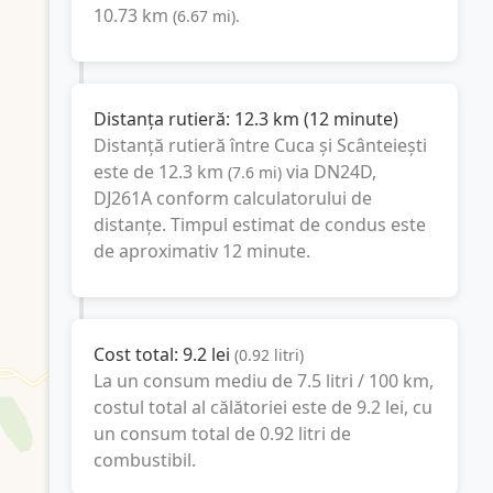
10.73
km
(
6.67
mi
).
Distanța rutieră:
12.3
km
(
12 minute
)
Distanță rutieră între
Cuca
și
Scânteiești
este de
12.3
km
via DN24D,
(
7.6
mi
)
DJ261A
conform calculatorului de
distanțe. Timpul estimat de condus este
de aproximativ
12 minute
.
Cost total:
9.2
lei
(
0.92
litri
)
La un consum mediu de
7.5 litri / 100 km
,
costul total al călătoriei este de
9.2
lei
, cu
un consum total de
0.92
litri
de
combustibil.