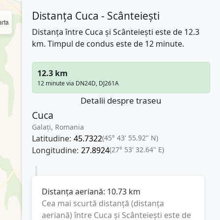
Distanța Cuca - Scânteiești
rta
Distanța între Cuca și Scânteiești este de 12.3
km. Timpul de condus este de 12 minute.
12.3 km
12 minute via DN24D, DJ261A
Detalii despre traseu
Cuca
Galați, Romania
Latitudine:
45.7322
(45° 43' 55.92" N)
Longitudine:
27.8924
(27° 53' 32.64" E)
Distanța aeriană:
10.73
km
Cea mai scurtă distanță (distanța
aeriană) între
Cuca
și
Scânteiești
este de