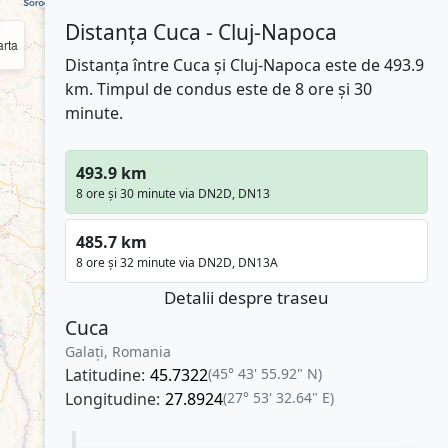
Distanța Cuca - Cluj-Napoca
rta
Distanța între Cuca și Cluj-Napoca este de 493.9
km. Timpul de condus este de 8 ore și 30
minute.
493.9 km
8 ore și 30 minute via DN2D, DN13
485.7 km
8 ore și 32 minute via DN2D, DN13A
Detalii despre traseu
Cuca
Galați, Romania
Latitudine:
45.7322
(45° 43' 55.92" N)
Longitudine:
27.8924
(27° 53' 32.64" E)