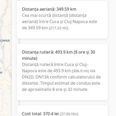
Distanța aeriană:
349.59
km
Cea mai scurtă distanță (distanța
aeriană) între
Cuca
și
Cluj-Napoca
este
de
349.59
km
(
217.22
mi
).
Distanța rutieră:
493.9
km
(
8 ore și 30
minute
)
Distanță rutieră între
Cuca
și
Cluj-
Napoca
este de
493.9
km
via
(
306.9
mi
)
DN2D, DN13A
conform calculatorului de
distanțe. Timpul estimat de condus este
de aproximativ
8 ore și 32 minute
.
Cost total:
370.4
lei
(
37.04
litri
)