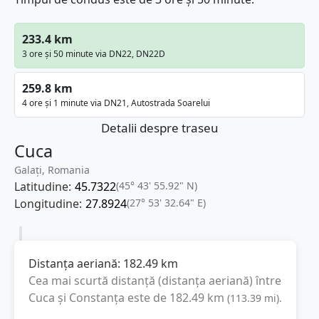
233.4 km
3 ore și 50 minute via DN22, DN22D
259.8 km
4 ore și 1 minute via DN21, Autostrada Soarelui
Detalii despre traseu
Cuca
Galați, Romania
Latitudine:
45.7322
(45° 43' 55.92" N)
Longitudine:
27.8924
(27° 53' 32.64" E)
Distanța aeriană:
182.49
km
Cea mai scurtă distanță (distanța aeriană) între
Cuca
și
Constanța
este de
182.49
km
(
113.39
mi
).