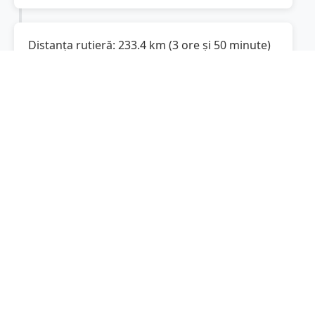
Distanța rutieră:
233.4
km
(
3 ore și 50 minute
)
Distanță rutieră între
Cuca
și
Constanța
este
de
233.4
km
via DN21, Autostrada
(
145
mi
)
Soarelui
conform calculatorului de distanțe.
Timpul estimat de condus este de aproximativ
4 ore și 1 minute
.
Cost total:
175.1
lei
(
17.51
litri
)
La un consum mediu de
7.5 litri / 100 km
,
costul total al călătoriei este de
175.1
lei
, cu un
consum total de
17.51
litri
de combustibil.