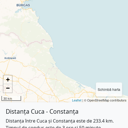
+
−
Schimbă harta
30 km
Leaflet
| © OpenStreetMap contributors
Distanța Cuca - Constanța
Distanța între Cuca și Constanța este de 233.4 km.
Timpul de condus este de 3 ore și 50 minute.