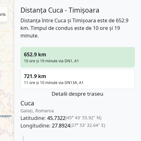
Distanța Cuca - Timișoara
rta
Distanța între Cuca și Timișoara este de 652.9
km. Timpul de condus este de 10 ore și 19
minute.
652.9 km
10 ore și 19 minute via DN1, A1
721.9 km
11 ore și 10 minute via DN13A, A1
Detalii despre traseu
Cuca
Galați, Romania
Latitudine:
45.7322
(45° 43' 55.92" N)
Longitudine:
27.8924
(27° 53' 32.64" E)