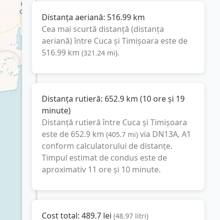
Distanța aeriană:
516.99
km
Cea mai scurtă distanță (distanța
aeriană) între
Cuca
și
Timișoara
este de
516.99
km
(
321.24
mi
).
Distanța rutieră:
652.9
km
(
10 ore și 19
minute
)
Distanță rutieră între
Cuca
și
Timișoara
este de
652.9
km
via DN13A, A1
(
405.7
mi
)
conform calculatorului de distanțe.
Timpul estimat de condus este de
aproximativ
11 ore și 10 minute
.
Cost total:
489.7
lei
(
48.97
litri
)