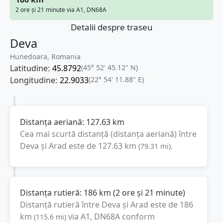
2 ore și 21 minute via A1, DN68A
Detalii despre traseu
Deva
Hunedoara, Romania
Latitudine:
45.8792
(45° 52' 45.12" N)
Longitudine:
22.9033
(22° 54' 11.88" E)
Distanța aeriană:
127.63
km
Cea mai scurtă distanță (distanța aeriană) între
Deva
și
Arad
este de
127.63
km
(
79.31
mi
).
Distanța rutieră:
186
km
(
2 ore și 21 minute
)
Distanță rutieră între
Deva
și
Arad
este de
186
km
via A1, DN68A
conform
(
115.6
mi
)