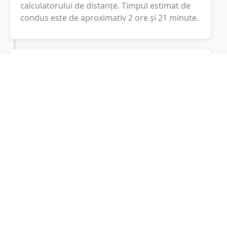
calculatorului de distanțe. Timpul estimat de
condus este de aproximativ
2 ore și 21 minute
.
Cost total:
139.5
lei
(
13.95
litri
)
La un consum mediu de
7.5 litri / 100 km
,
costul total al călătoriei este de
139.5
lei
, cu un
consum total de
13.95
litri
de combustibil.
Arad
Arad, Romania
Latitudine:
46.1888
(46° 11' 19.68" N)
Longitudine:
21.3112
(21° 18' 40.32" E)
Consum combustibil (litri / 100 km):