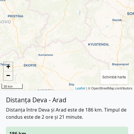
+
−
Schimbă harta
30 km
Leaflet
| © OpenStreetMap contributors
Distanța Deva - Arad
Distanța între Deva și Arad este de 186 km. Timpul de
condus este de 2 ore și 21 minute.
186 km