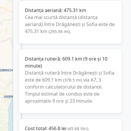
Distanța aeriană:
475.31
km
Cea mai scurtă distanță (distanța
aeriană) între
Drăgănești
și
Sofia
este de
475.31
km
(
295.34
mi
).
Distanța rutieră:
609.1
km
(
9 ore și 10
minute
)
Distanță rutieră între
Drăgănești
și
Sofia
este de
609.1
km
via A7, 3
(
378.5
mi
)
conform calculatorului de distanțe.
Timpul estimat de condus este de
aproximativ
9 ore și 23 minute
.
Cost total:
456.8
lei
(
45.68
litri
)