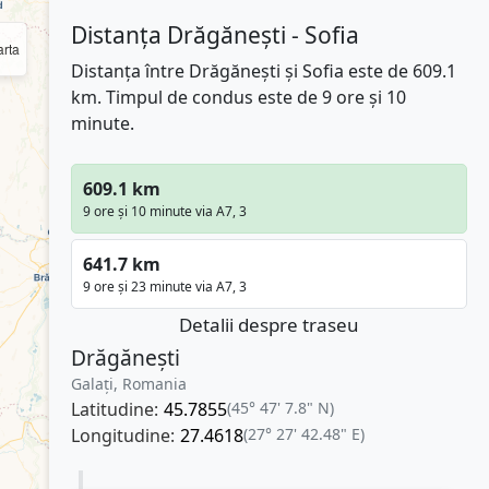
Distanța Drăgănești - Sofia
rta
Distanța între Drăgănești și Sofia este de 609.1
km. Timpul de condus este de 9 ore și 10
minute.
609.1 km
9 ore și 10 minute via A7, 3
641.7 km
9 ore și 23 minute via A7, 3
Detalii despre traseu
Drăgănești
Galați, Romania
Latitudine:
45.7855
(45° 47' 7.8" N)
Longitudine:
27.4618
(27° 27' 42.48" E)