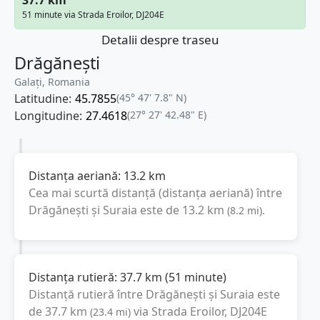
51 minute via Strada Eroilor, DJ204E
Detalii despre traseu
Drăgănești
Galați, Romania
Latitudine:
45.7855
(45° 47' 7.8" N)
Longitudine:
27.4618
(27° 27' 42.48" E)
Distanța aeriană:
13.2
km
Cea mai scurtă distanță (distanța aeriană) între
Drăgănești
și
Suraia
este de
13.2
km
(
8.2
mi
).
Distanța rutieră:
37.7
km
(
51 minute
)
Distanță rutieră între
Drăgănești
și
Suraia
este
de
37.7
km
via Strada Eroilor, DJ204E
(
23.4
mi
)