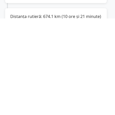
Distanța rutieră:
674.1
km
(
10 ore și 21 minute
)
Distanță rutieră între
Drăgușeni
și
Arad
este
de
674.1
km
via DN13, A1
conform
(
418.9
mi
)
calculatorului de distanțe. Timpul estimat de
condus este de aproximativ
10 ore și 56
minute
.
Cost total:
505.6
lei
(
50.56
litri
)
La un consum mediu de
7.5 litri / 100 km
,
costul total al călătoriei este de
505.6
lei
, cu un
consum total de
50.56
litri
de combustibil.