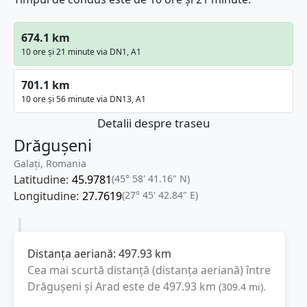
674.1 km
10 ore și 21 minute via DN1, A1
701.1 km
10 ore și 56 minute via DN13, A1
Detalii despre traseu
Drăgușeni
Galați, Romania
Latitudine:
45.9781
(45° 58' 41.16" N)
Longitudine:
27.7619
(27° 45' 42.84" E)
Distanța aeriană:
497.93
km
Cea mai scurtă distanță (distanța aeriană) între
Drăgușeni
și
Arad
este de
497.93
km
(
309.4
mi
).