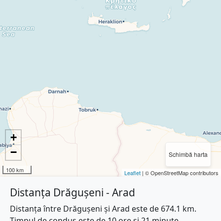
+
−
Schimbă harta
100 km
Leaflet
| © OpenStreetMap contributors
Distanța Drăgușeni - Arad
Distanța între Drăgușeni și Arad este de 674.1 km.
Timpul de condus este de 10 ore și 21 minute.