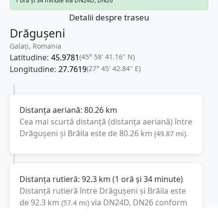
1 oră și 34 minute via DN24D, DN26
Detalii despre traseu
Drăgușeni
Galați, Romania
Latitudine:
45.9781
(45° 58' 41.16" N)
Longitudine:
27.7619
(27° 45' 42.84" E)
Distanța aeriană:
80.26
km
Cea mai scurtă distanță (distanța aeriană) între
Drăgușeni
și
Brăila
este de
80.26
km
(
49.87
mi
).
Distanța rutieră:
92.3
km
(
1 oră și 34 minute
)
Distanță rutieră între
Drăgușeni
și
Brăila
este
de
92.3
km
via DN24D, DN26
conform
(
57.4
mi
)
calculatorului de distanțe. Timpul estimat de