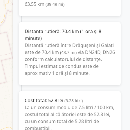
63.55
km
(
39.49
mi
).
Distanța rutieră:
70.4
km
(
1 oră și 8
minute
)
Distanță rutieră între
Drăgușeni
și
Galați
este de
70.4
km
via DN24D, DN26
(
43.7
mi
)
conform calculatorului de distanțe.
Timpul estimat de condus este de
aproximativ
1 oră și 8 minute
.
Cost total:
52.8
lei
(
5.28
litri
)
La un consum mediu de
7.5 litri / 100 km
,
costul total al călătoriei este de
52.8
lei
,
cu un consum total de
5.28
litri
de
combustibil.