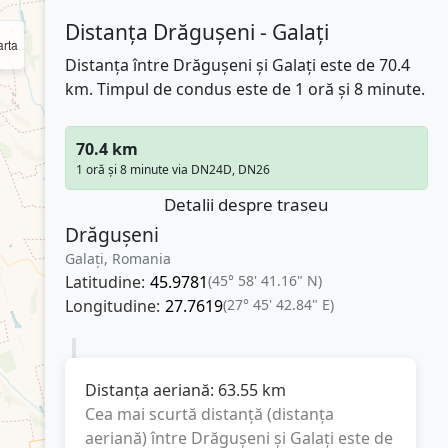
Distanța Drăgușeni - Galați
rta
Distanța între Drăgușeni și Galați este de 70.4
km. Timpul de condus este de 1 oră și 8 minute.
70.4 km
1 oră și 8 minute via DN24D, DN26
Detalii despre traseu
Drăgușeni
Galați, Romania
Latitudine:
45.9781
(45° 58' 41.16" N)
Longitudine:
27.7619
(27° 45' 42.84" E)
Distanța aeriană:
63.55
km
Cea mai scurtă distanță (distanța
aeriană) între
Drăgușeni
și
Galați
este de