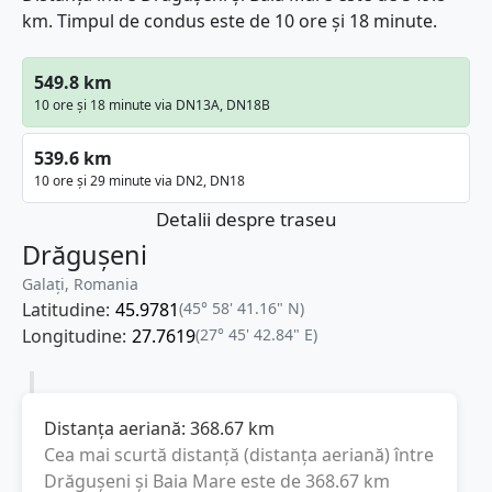
km. Timpul de condus este de 10 ore și 18 minute.
549.8 km
10 ore și 18 minute via DN13A, DN18B
539.6 km
10 ore și 29 minute via DN2, DN18
Detalii despre traseu
Drăgușeni
Galați, Romania
Latitudine:
45.9781
(45° 58' 41.16" N)
Longitudine:
27.7619
(27° 45' 42.84" E)
Distanța aeriană:
368.67
km
Cea mai scurtă distanță (distanța aeriană) între
Drăgușeni
și
Baia Mare
este de
368.67
km