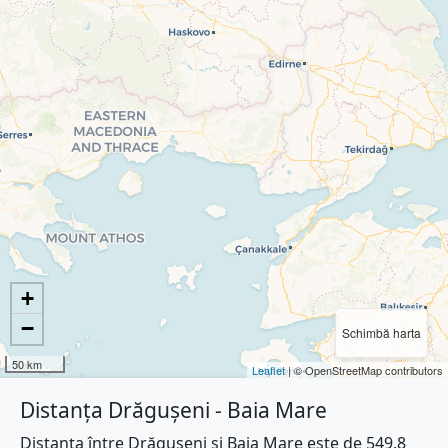
+
−
Schimbă harta
50 km
Leaflet
| © OpenStreetMap contributors
Distanța Drăgușeni - Baia Mare
Distanța între Drăgușeni și Baia Mare este de 549.8