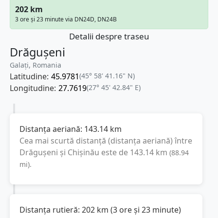
202 km
3 ore și 23 minute via DN24D, DN24B
Detalii despre traseu
Drăgușeni
Galați, Romania
Latitudine:
45.9781
(45° 58' 41.16" N)
Longitudine:
27.7619
(27° 45' 42.84" E)
Distanța aeriană:
143.14
km
Cea mai scurtă distanță (distanța aeriană) între
Drăgușeni
și
Chișinău
este de
143.14
km
(
88.94
mi
).
Distanța rutieră:
202
km
(
3 ore și 23 minute
)