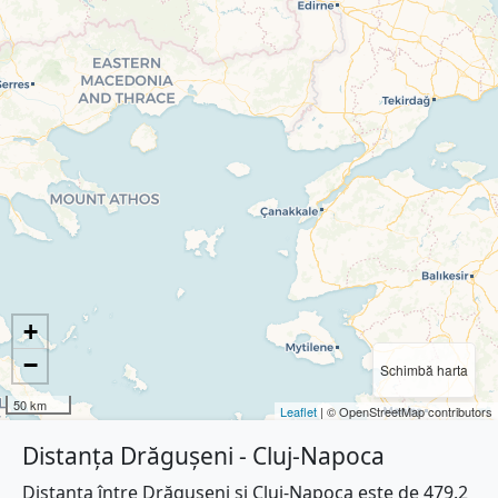
+
−
Schimbă harta
50 km
Leaflet
| © OpenStreetMap contributors
Distanța Drăgușeni - Cluj-Napoca
Distanța între Drăgușeni și Cluj-Napoca este de 479.2