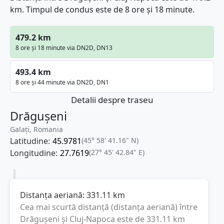
km. Timpul de condus este de 8 ore și 18 minute.
479.2 km
8 ore și 18 minute via DN2D, DN13
493.4 km
8 ore și 44 minute via DN2D, DN1
Detalii despre traseu
Drăgușeni
Galați, Romania
Latitudine:
45.9781
(45° 58' 41.16" N)
Longitudine:
27.7619
(27° 45' 42.84" E)
Distanța aeriană:
331.11
km
Cea mai scurtă distanță (distanța aeriană) între
Drăgușeni
și
Cluj-Napoca
este de
331.11
km