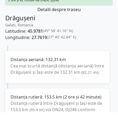
2 ore și 42 minute via DN24, DJ248
Detalii despre traseu
Drăgușeni
Galați, Romania
Latitudine:
45.9781
(45° 58' 41.16" N)
Longitudine:
27.7619
(27° 45' 42.84" E)
Distanța aeriană:
132.31
km
Cea mai scurtă distanță (distanța aeriană) între
Drăgușeni
și
Iași
este de
132.31
km
(
82.21
mi
).
Distanța rutieră:
153.5
km
(
2 ore și 42 minute
)
Distanță rutieră între
Drăgușeni
și
Iași
este de
153.5
km
via DN24, DJ248
conform
(
95.4
mi
)
calculatorului de distanțe. Timpul estimat de