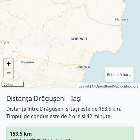
+
−
Schimbă harta
30 km
Leaflet
| © OpenStreetMap contributors
Distanța Drăgușeni - Iași
Distanța între Drăgușeni și Iași este de 153.5 km.
Timpul de condus este de 2 ore și 42 minute.
153.5 km