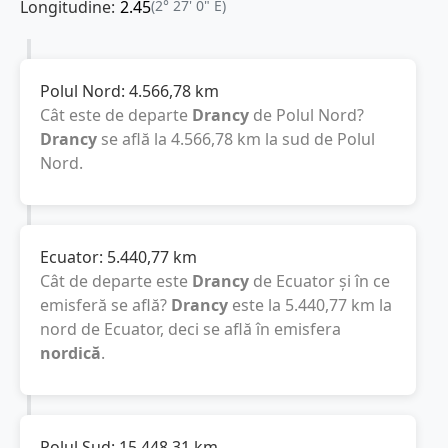
Longitudine:
2.45
(2° 27' 0" E)
Polul Nord:
4.566,78
km
Cât este de departe
Drancy
de Polul Nord?
Drancy
se află la
4.566,78
km
la sud de Polul
Nord.
Ecuator:
5.440,77
km
Cât de departe este
Drancy
de Ecuator și în ce
emisferă se află?
Drancy
este la
5.440,77
km
la
nord de Ecuator, deci se află în emisfera
nordică
.
Polul Sud:
15.448,31
km