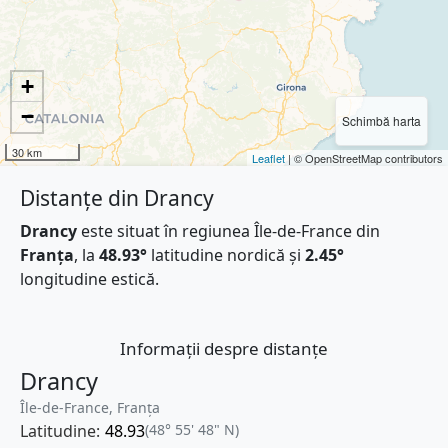
+
−
Schimbă harta
30 km
Leaflet
| © OpenStreetMap contributors
Distanțe din Drancy
Drancy
este situat în regiunea Île-de-France din
Franţa
, la
48.93°
latitudine nordică și
2.45°
longitudine estică.
Informații despre distanțe
Drancy
Île-de-France, Franţa
Latitudine:
48.93
(48° 55' 48" N)