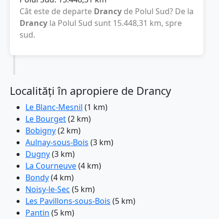
Cât este de departe
Drancy
de Polul Sud? De la
Drancy
la Polul Sud sunt
15.448,31
km
, spre
sud.
Localități în apropiere de Drancy
Le Blanc-Mesnil
(1 km)
Le Bourget
(2 km)
Bobigny
(2 km)
Aulnay-sous-Bois
(3 km)
Dugny
(3 km)
La Courneuve
(4 km)
Bondy
(4 km)
Noisy-le-Sec
(5 km)
Les Pavillons-sous-Bois
(5 km)
Pantin
(5 km)