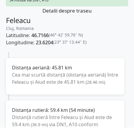
54 minute via DN1, A10
Detalii despre traseu
Feleacu
Cluj, Romania
Latitudine:
46.7166
(46° 42' 59.76" N)
Longitudine:
23.6204
(23° 37' 13.44" E)
Distanța aeriană:
45.81
km
Cea mai scurtă distanță (distanța aeriană) între
Feleacu
și
Aiud
este de
45.81
km
(
28.46
mi
).
Distanța rutieră:
59.4
km
(
54 minute
)
Distanță rutieră între
Feleacu
și
Aiud
este de
59.4
km
via DN1, A10
conform
(
36.9
mi
)
calculatorului de distanțe. Timpul estimat de