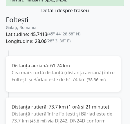
1 oră și 21 minute via DJ242, DN24D
Detalii despre traseu
Foltești
Galați, Romania
Latitudine:
45.7413
(45° 44' 28.68" N)
Longitudine:
28.06
(28° 3' 36" E)
Distanța aeriană:
61.74
km
Cea mai scurtă distanță (distanța aeriană) între
Foltești
și
Bârlad
este de
61.74
km
(
38.36
mi
).
Distanța rutieră:
73.7
km
(
1 oră și 21 minute
)
Distanță rutieră între
Foltești
și
Bârlad
este de
73.7
km
via DJ242, DN24D
conform
(
45.8
mi
)
calculatorului de distanțe. Timpul estimat de