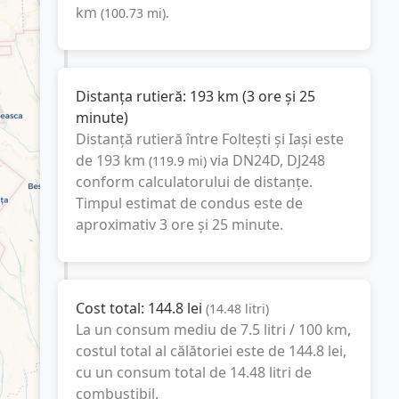
km
(
100.73
mi
).
Distanța rutieră:
193
km
(
3 ore și 25
minute
)
Distanță rutieră între
Foltești
și
Iași
este
de
193
km
via DN24D, DJ248
(
119.9
mi
)
conform calculatorului de distanțe.
Timpul estimat de condus este de
aproximativ
3 ore și 25 minute
.
Cost total:
144.8
lei
(
14.48
litri
)
La un consum mediu de
7.5 litri / 100 km
,
costul total al călătoriei este de
144.8
lei
,
cu un consum total de
14.48
litri
de
combustibil.