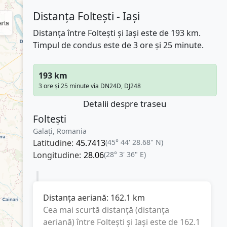
Distanța Foltești - Iași
rta
Distanța între Foltești și Iași este de 193 km.
Timpul de condus este de 3 ore și 25 minute.
193 km
3 ore și 25 minute via DN24D, DJ248
Detalii despre traseu
Foltești
Galați, Romania
Latitudine:
45.7413
(45° 44' 28.68" N)
Longitudine:
28.06
(28° 3' 36" E)
Distanța aeriană:
162.1
km
Cea mai scurtă distanță (distanța
aeriană) între
Foltești
și
Iași
este de
162.1