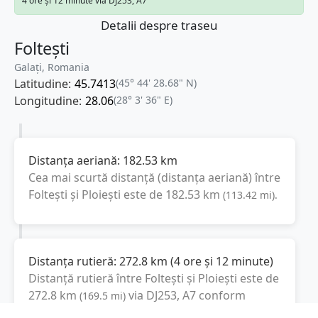
4 ore și 12 minute via DJ253, A7
Detalii despre traseu
Foltești
Galați, Romania
Latitudine:
45.7413
(45° 44' 28.68" N)
Longitudine:
28.06
(28° 3' 36" E)
Distanța aeriană:
182.53
km
Cea mai scurtă distanță (distanța aeriană) între
Foltești
și
Ploiești
este de
182.53
km
(
113.42
mi
).
Distanța rutieră:
272.8
km
(
4 ore și 12 minute
)
Distanță rutieră între
Foltești
și
Ploiești
este de
272.8
km
via DJ253, A7
conform
(
169.5
mi
)
calculatorului de distanțe. Timpul estimat de