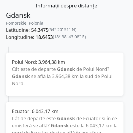
Informații despre distanțe
Gdansk
Pomorskie, Polonia
Latitudine:
54.3475
(54° 20' 51" N)
Longitudine:
18.6453
(18° 38' 43.08" E)
Polul Nord:
3.964,38
km
Cât este de departe
Gdansk
de Polul Nord?
Gdansk
se află la
3.964,38
km
la sud de Polul
Nord.
Ecuator:
6.043,17
km
Cât de departe este
Gdansk
de Ecuator și în ce
emisferă se află?
Gdansk
este la
6.043,17
km
la
nord de Ecuator, deci se află în emisfera