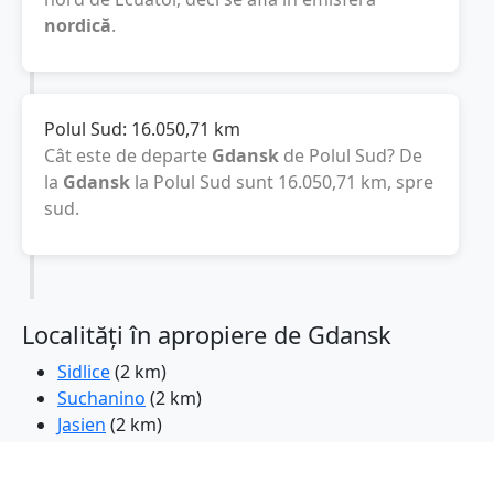
nordică
.
Polul Sud:
16.050,71
km
Cât este de departe
Gdansk
de Polul Sud? De
la
Gdansk
la Polul Sud sunt
16.050,71
km
, spre
sud.
Localități în apropiere de Gdansk
Sidlice
(2 km)
Suchanino
(2 km)
Jasien
(2 km)
Pruszcz Gdanski
(9 km)
Kokoszki
(10 km)