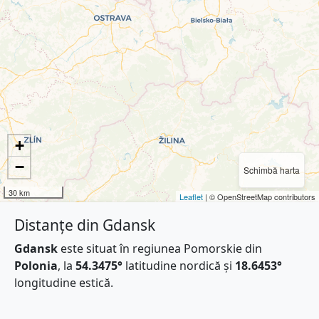
+
−
Schimbă harta
30 km
Leaflet
| © OpenStreetMap contributors
Distanțe din Gdansk
Gdansk
este situat în regiunea Pomorskie din
Polonia
, la
54.3475°
latitudine nordică și
18.6453°
longitudine estică.