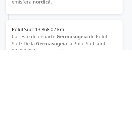
emisfera
nordică
.
Polul Sud:
13.868,02
km
Cât este de departe
Germasogeia
de Polul
Sud? De la
Germasogeia
la Polul Sud sunt
13.868,02
km
, spre sud.
Localități în apropiere de Germasogeia
Agios Athanasios
(3 km)
Mesa Geitonia
(4 km)
Limassol
(6 km)
Kato Polemidia
(8 km)
Dali
(45 km)
Latsia
(50 km)