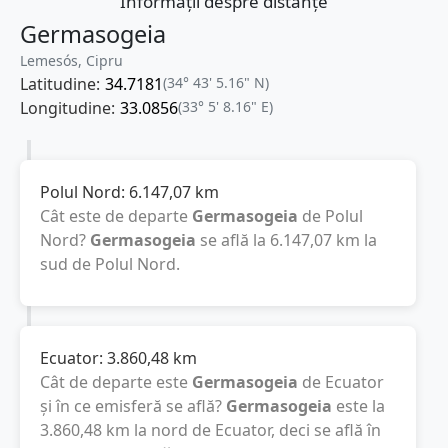
Informații despre distanțe
Germasogeia
Lemesós, Cipru
Latitudine:
34.7181
(34° 43' 5.16" N)
Longitudine:
33.0856
(33° 5' 8.16" E)
Polul Nord:
6.147,07
km
Cât este de departe
Germasogeia
de Polul
Nord?
Germasogeia
se află la
6.147,07
km
la
sud de Polul Nord.
Ecuator:
3.860,48
km
Cât de departe este
Germasogeia
de Ecuator
și în ce emisferă se află?
Germasogeia
este la
3.860,48
km
la nord de Ecuator, deci se află în