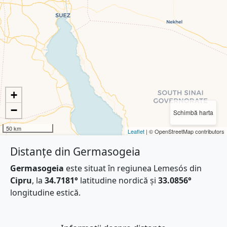
+
−
Schimbă harta
50 km
Leaflet
| © OpenStreetMap contributors
Distanțe din Germasogeia
Germasogeia
este situat în regiunea Lemesós din
Cipru
, la
34.7181°
latitudine nordică și
33.0856°
longitudine estică.