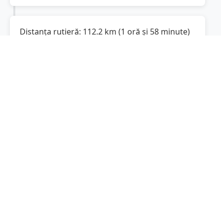
Distanța rutieră:
112.2
km
(
1 oră și 58 minute
)
Distanță rutieră între
Ghindărești
și
Brăila
este
de
112.2
km
via DN22A, DJ222B
(
69.7
mi
)
conform calculatorului de distanțe. Timpul
estimat de condus este de aproximativ
2 oră și
16 minute
.
Cost total:
84.2
lei
(
8.42
litri
)
La un consum mediu de
7.5 litri / 100 km
,
costul total al călătoriei este de
84.2
lei
, cu un
consum total de
8.42
litri
de combustibil.