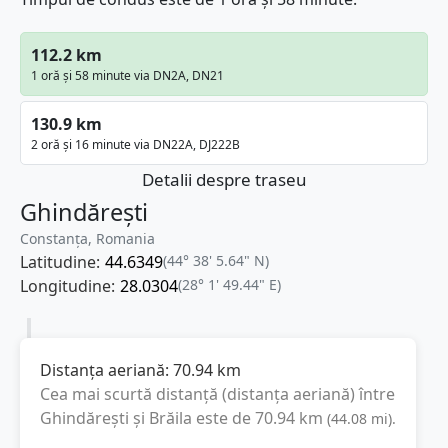
112.2 km
1 oră și 58 minute via DN2A, DN21
130.9 km
2 oră și 16 minute via DN22A, DJ222B
Detalii despre traseu
Ghindărești
Constanța, Romania
Latitudine:
44.6349
(44° 38' 5.64" N)
Longitudine:
28.0304
(28° 1' 49.44" E)
Distanța aeriană:
70.94
km
Cea mai scurtă distanță (distanța aeriană) între
Ghindărești
și
Brăila
este de
70.94
km
(
44.08
mi
).