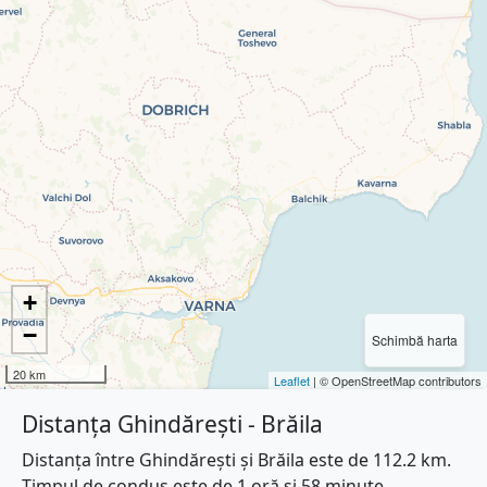
+
−
Schimbă harta
20 km
Leaflet
| © OpenStreetMap contributors
Distanța Ghindărești - Brăila
Distanța între Ghindărești și Brăila este de 112.2 km.
Timpul de condus este de 1 oră și 58 minute.