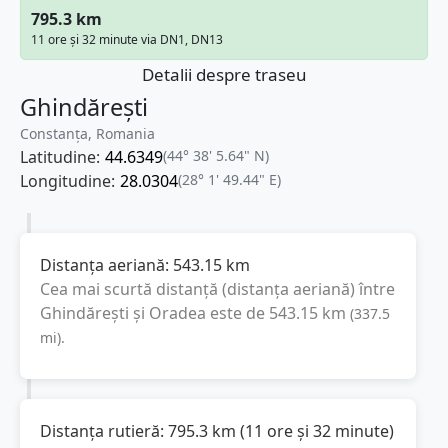
795.3 km
11 ore și 32 minute via DN1, DN13
Detalii despre traseu
Ghindărești
Constanța, Romania
Latitudine:
44.6349
(44° 38' 5.64" N)
Longitudine:
28.0304
(28° 1' 49.44" E)
Distanța aeriană:
543.15
km
Cea mai scurtă distanță (distanța aeriană) între
Ghindărești
și
Oradea
este de
543.15
km
(
337.5
mi
).
Distanța rutieră:
795.3
km
(
11 ore și 32 minute
)