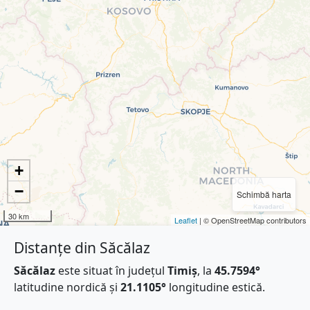
+
−
Schimbă harta
30 km
Leaflet
| © OpenStreetMap contributors
Distanțe din Săcălaz
Săcălaz
este situat în județul
Timiș
, la
45.7594°
latitudine nordică și
21.1105°
longitudine estică.