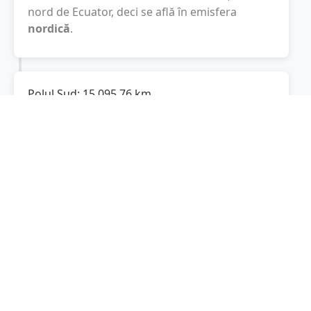
nord de Ecuator, deci se află în emisfera
nordică
.
Polul Sud:
15.095,76
km
Cât este de departe
Săcălaz
de Polul Sud? De
la
Săcălaz
la Polul Sud sunt
15.095,76
km
, spre
sud.
Localități în apropiere de Săcălaz
Sânmihaiu Român
(6 km)
Timișoara
(9 km)
Becicherecu Mic
(10 km)
Dumbrăvița
(11 km)