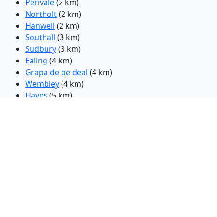
Perivale
(2 km)
Northolt
(2 km)
Hanwell
(2 km)
Southall
(3 km)
Sudbury
(3 km)
Ealing
(4 km)
Grapa de pe deal
(4 km)
Wembley
(4 km)
Hayes
(5 km)
Acton
(6 km)
Harrow
(6 km)
Kenton
(7 km)
Hounslow
(7 km)
Wealdstone
(7 km)
Ickenham
(8 km)
Pinner
(8 km)
Ruislip
(8 km)
Capătul trapă
(8 km)
Harrow Weald
(8 km)