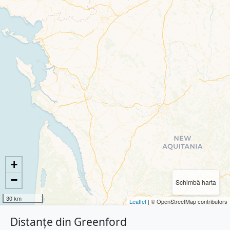
+
−
Schimbă harta
30 km
Leaflet
| © OpenStreetMap contributors
Distanțe din Greenford