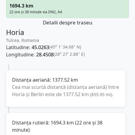
1694.3 km
22 ore și 38 minute via DN2, A4
Detalii despre traseu
Horia
Tulcea, Romania
Latitudine:
45.0263
(45° 1' 34.68" N)
Longitudine:
28.4508
(28° 27' 2.88" E)
Distanța aeriană:
1377.52
km
Cea mai scurtă distanță (distanța aeriană) între
Horia
și
Berlin
este de
1377.52
km
(
855.95
mi
).
Distanța rutieră:
1694.3
km
(
22 ore și 38
minute
)