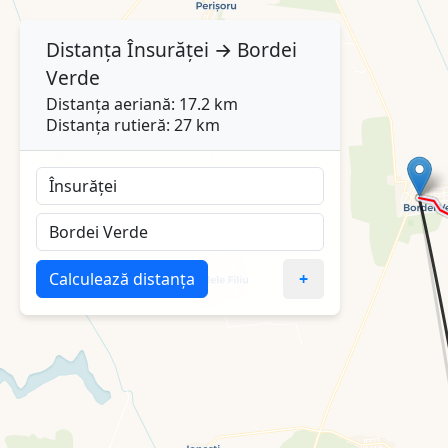
Distanța
Însurăței
→
Bordei
Verde
Distanța aeriană: 17.2 km
Distanța rutieră: 27 km
Calculează distanța
+