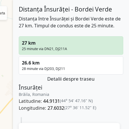
Distanța Însurăței - Bordei Verde
rta
Distanța între Însurăței și Bordei Verde este de
27 km. Timpul de condus este de 25 minute.
27 km
25 minute via DN21, DJ211A
26.6 km
28 minute via DJ203, DJ211
Detalii despre traseu
Însurăței
Brăila, Romania
Latitudine:
44.9131
(44° 54' 47.16" N)
Longitudine:
27.6032
(27° 36' 11.52" E)