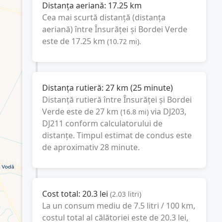
Distanța aeriană:
17.25
km
Cea mai scurtă distanță (distanța
aeriană) între
Însurăței
și
Bordei Verde
este de
17.25
km
(
10.72
mi
).
Distanța rutieră:
27
km
(
25 minute
)
Distanță rutieră între
Însurăței
și
Bordei
Verde
este de
27
km
via DJ203,
(
16.8
mi
)
DJ211
conform calculatorului de
distanțe. Timpul estimat de condus este
de aproximativ
28 minute
.
Cost total:
20.3
lei
(
2.03
litri
)
La un consum mediu de
7.5 litri / 100 km
,
costul total al călătoriei este de
20.3
lei
,