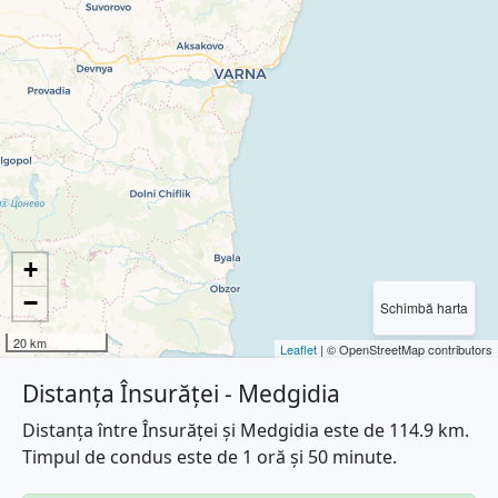
+
−
Schimbă harta
20 km
Leaflet
| © OpenStreetMap contributors
Distanța Însurăței - Medgidia
Distanța între Însurăței și Medgidia este de 114.9 km.
Timpul de condus este de 1 oră și 50 minute.