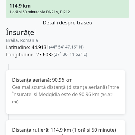
114.9 km
1 oră și 50 minute via DN21A, DJ212
Detalii despre traseu
Însurăței
Brăila, Romania
Latitudine:
44.9131
(44° 54' 47.16" N)
Longitudine:
27.6032
(27° 36' 11.52" E)
Distanța aeriană:
90.96
km
Cea mai scurtă distanță (distanța aeriană) între
Însurăței
și
Medgidia
este de
90.96
km
(
56.52
mi
).
Distanța rutieră:
114.9
km
(
1 oră și 50 minute
)