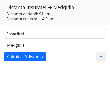
Distanța
Însurăței
→
Medgidia
Distanța aeriană: 91 km
Distanța rutieră: 114.9 km
Calculează distanța
+