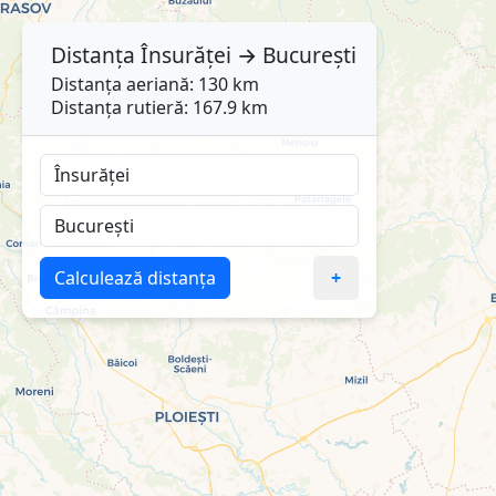
Distanța
Însurăței
→
București
Distanța aeriană: 130 km
Distanța rutieră: 167.9 km
Calculează distanța
+