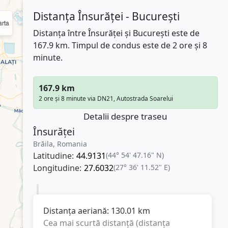
Distanța Însurăței - București
rta
Distanța între Însurăței și București este de
167.9 km. Timpul de condus este de 2 ore și 8
minute.
167.9 km
2 ore și 8 minute via DN21, Autostrada Soarelui
Detalii despre traseu
Însurăței
Brăila, Romania
Latitudine:
44.9131
(44° 54' 47.16" N)
Longitudine:
27.6032
(27° 36' 11.52" E)
Distanța aeriană:
130.01
km
Cea mai scurtă distanță (distanța