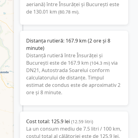
aeriană) între
Însurăței
și
București
este
de
130.01
km
(
80.78
mi
).
Distanța rutieră:
167.9
km
(
2 ore și 8
minute
)
Distanță rutieră între
Însurăței
și
București
este de
167.9
km
via
(
104.3
mi
)
DN21, Autostrada Soarelui
conform
calculatorului de distanțe. Timpul
estimat de condus este de aproximativ
2
ore și 8 minute
.
Cost total:
125.9
lei
(
12.59
litri
)
La un consum mediu de
7.5 litri / 100 km
,
costul total al călătoriei este de
125.9
lei
,