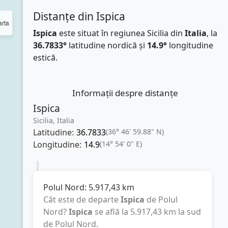
Distanțe din Ispica
rta
Ispica
este situat în regiunea Sicilia din
Italia
, la
36.7833°
latitudine nordică și
14.9°
longitudine
estică.
Informații despre distanțe
Ispica
Sicilia, Italia
Latitudine:
36.7833
(36° 46' 59.88" N)
Longitudine:
14.9
(14° 54' 0" E)
Polul Nord:
5.917,43
km
Cât este de departe
Ispica
de Polul
Nord?
Ispica
se află la
5.917,43
km
la sud
de Polul Nord.