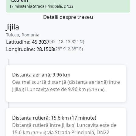
17 minute via Strada Principală, DN22
Detalii despre traseu
Jijila
Tulcea, Romania
Latitudine:
45.3037
(45° 18' 13.32" N)
Longitudine:
28.1508
(28° 9' 2.88" E)
Distanța aeriană:
9.96
km
Cea mai scurtă distanță (distanța aeriană) între
Jijila
și
Luncavița
este de
9.96
km
(
6.19
mi
).
Distanța rutieră:
15.6
km
(
17 minute
)
Distanță rutieră între
Jijila
și
Luncavița
este de
15.6
km
via Strada Principală, DN22
(
9.7
mi
)