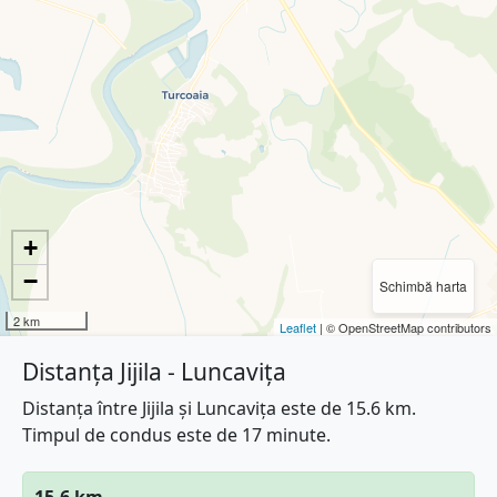
+
−
Schimbă harta
2 km
Leaflet
| © OpenStreetMap contributors
Distanța Jijila - Luncavița
Distanța între Jijila și Luncavița este de 15.6 km.
Timpul de condus este de 17 minute.
15.6 km