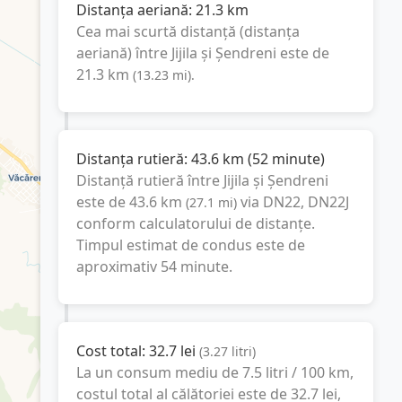
Distanța aeriană:
21.3
km
Cea mai scurtă distanță (distanța
aeriană) între
Jijila
și
Șendreni
este de
21.3
km
(
13.23
mi
).
Distanța rutieră:
43.6
km
(
52 minute
)
Distanță rutieră între
Jijila
și
Șendreni
este de
43.6
km
via DN22, DN22J
(
27.1
mi
)
conform calculatorului de distanțe.
Timpul estimat de condus este de
aproximativ
54 minute
.
Cost total:
32.7
lei
(
3.27
litri
)
La un consum mediu de
7.5 litri / 100 km
,
costul total al călătoriei este de
32.7
lei
,