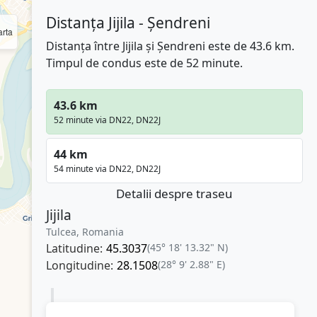
Distanța Jijila - Șendreni
rta
Distanța între Jijila și Șendreni este de 43.6 km.
Timpul de condus este de 52 minute.
43.6 km
52 minute via DN22, DN22J
44 km
54 minute via DN22, DN22J
Detalii despre traseu
Jijila
Tulcea, Romania
Latitudine:
45.3037
(45° 18' 13.32" N)
Longitudine:
28.1508
(28° 9' 2.88" E)