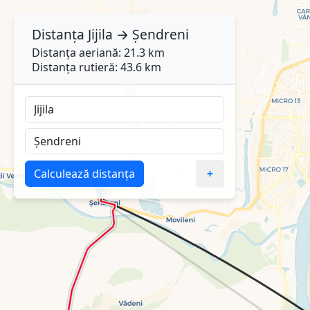
Distanța
Jijila
→
Șendreni
Distanța aeriană: 21.3 km
Distanța rutieră: 43.6 km
Calculează distanța
+