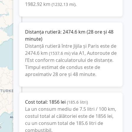
1982.92
km
(
1232.13
mi
).
Distanța rutieră:
2474.6
km
(
28 ore și 48
minute
)
Distanță rutieră între
Jijila
și
Paris
este de
2474.6
km
via A1, Autoroute de
(
1537.6
mi
)
l’Est
conform calculatorului de distanțe.
Timpul estimat de condus este de
aproximativ
28 ore și 48 minute
.
Cost total:
1856
lei
(
185.6
litri
)
La un consum mediu de
7.5 litri / 100 km
,
costul total al călătoriei este de
1856
lei
,
cu un consum total de
185.6
litri
de
combustibil.