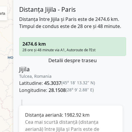
Distanța Jijila - Paris
rta
Distanța între Jijila și Paris este de 2474.6 km.
Timpul de condus este de 28 ore și 48 minute.
2474.6 km
28 ore și 48 minute via A1, Autoroute de l’Est
Detalii despre traseu
Jijila
Tulcea, Romania
Latitudine:
45.3037
(45° 18' 13.32" N)
Longitudine:
28.1508
(28° 9' 2.88" E)
Distanța aeriană:
1982.92
km
Cea mai scurtă distanță (distanța
aeriană) între
Jijila
și
Paris
este de