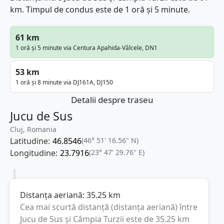
km. Timpul de condus este de 1 oră și 5 minute.
61 km
1 oră și 5 minute via Centura Apahida-Vâlcele, DN1
53 km
1 oră și 8 minute via DJ161A, DJ150
Detalii despre traseu
Jucu de Sus
Cluj, Romania
Latitudine:
46.8546
(46° 51' 16.56" N)
Longitudine:
23.7916
(23° 47' 29.76" E)
Distanța aeriană:
35.25
km
Cea mai scurtă distanță (distanța aeriană) între
Jucu de Sus
și
Câmpia Turzii
este de
35.25
km