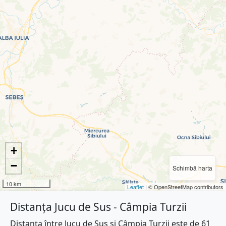
+
−
Schimbă harta
10 km
Leaflet
| © OpenStreetMap contributors
Distanța Jucu de Sus - Câmpia Turzii
Distanța între Jucu de Sus și Câmpia Turzii este de 61