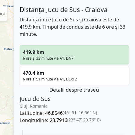
Distanța Jucu de Sus - Craiova
rta
Distanța între Jucu de Sus și Craiova este de
419.9 km. Timpul de condus este de 6 ore și 33
minute.
419.9 km
6 ore și 33 minute via A1, DN7
470.4 km
6 ore și 51 minute via A1, DEx12
Detalii despre traseu
Jucu de Sus
Cluj, Romania
Latitudine:
46.8546
(46° 51' 16.56" N)
Longitudine:
23.7916
(23° 47' 29.76" E)