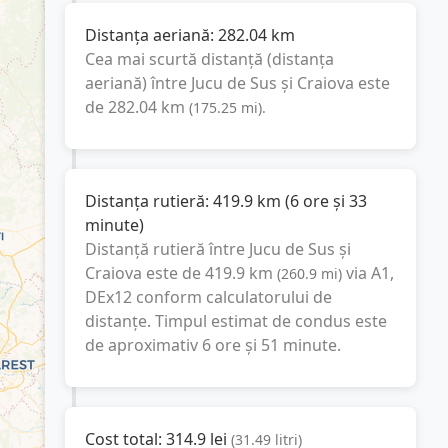
Distanța aeriană:
282.04
km
Cea mai scurtă distanță (distanța
aeriană) între
Jucu de Sus
și
Craiova
este
de
282.04
km
(
175.25
mi
).
Distanța rutieră:
419.9
km
(
6 ore și 33
minute
)
Distanță rutieră între
Jucu de Sus
și
Craiova
este de
419.9
km
via A1,
(
260.9
mi
)
DEx12
conform calculatorului de
distanțe. Timpul estimat de condus este
de aproximativ
6 ore și 51 minute
.
Cost total:
314.9
lei
(
31.49
litri
)