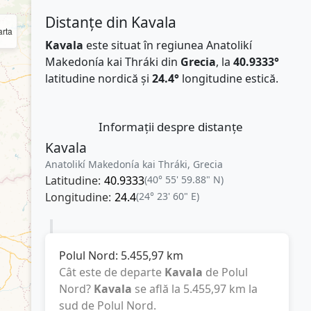
Distanțe din Kavala
rta
Kavala
este situat în regiunea Anatolikí
Makedonía kai Thráki din
Grecia
, la
40.9333°
latitudine nordică și
24.4°
longitudine estică.
Informații despre distanțe
Kavala
Anatolikí Makedonía kai Thráki, Grecia
Latitudine:
40.9333
(40° 55' 59.88" N)
Longitudine:
24.4
(24° 23' 60" E)
Polul Nord:
5.455,97
km
Cât este de departe
Kavala
de Polul
Nord?
Kavala
se află la
5.455,97
km
la
sud de Polul Nord.