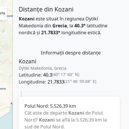
Distanțe din Kozani
rta
Kozani
este situat în regiunea Dytikí
Makedonía din
Grecia
, la
40.3°
latitudine
nordică și
21.7833°
longitudine estică.
Informații despre distanțe
Kozani
Dytikí Makedonía, Grecia
Latitudine:
40.3
(40° 17' 60" N)
Longitudine:
21.7833
(21° 46' 59.88" E)
Polul Nord:
5.526,39
km
Cât este de departe
Kozani
de Polul
Nord?
Kozani
se află la
5.526,39
km
la
sud de Polul Nord.