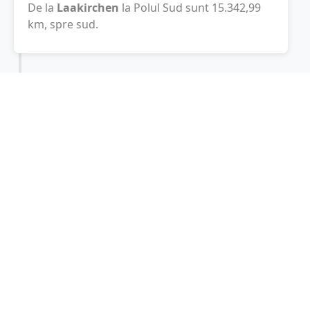
De la
Laakirchen
la Polul Sud sunt
15.342,99
km
, spre sud.
Localități în apropiere de Laakirchen
Gmunden
(7 km)
Attnang-Puchheim
(9 km)
Altmunster
(11 km)
Vocklabruck
(13 km)
Wels
(23 km)
Marchtrenk
(32 km)
Bad Ischl
(32 km)
Ried im Innkreis
(35 km)
Sierning
(37 km)
Traun
(41 km)
Ansfelden
(43 km)
Steyr
(44 km)