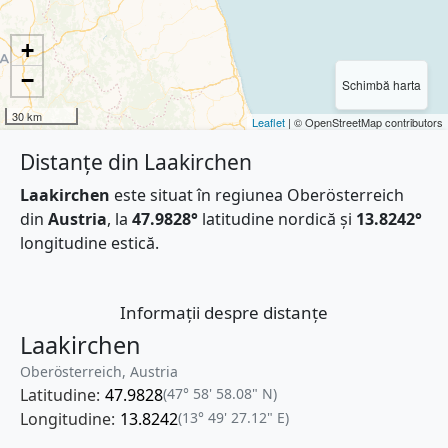
+
−
Schimbă harta
30 km
Leaflet
| © OpenStreetMap contributors
Distanțe din Laakirchen
Laakirchen
este situat în regiunea Oberösterreich
din
Austria
, la
47.9828°
latitudine nordică și
13.8242°
longitudine estică.
Informații despre distanțe
Laakirchen
Oberösterreich, Austria
Latitudine:
47.9828
(47° 58' 58.08" N)
Longitudine:
13.8242
(13° 49' 27.12" E)