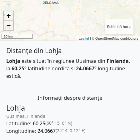
+
−
Schimbă harta
30 km
Leaflet
| © OpenStreetMap contributors
Distanțe din Lohja
Lohja
este situat în regiunea Uusimaa din
Finlanda
,
la
60.25°
latitudine nordică și
24.0667°
longitudine
estică.
Informații despre distanțe
Lohja
Uusimaa, Finlanda
Latitudine:
60.25
(60° 15' 0" N)
Longitudine:
24.0667
(24° 4' 0.12" E)