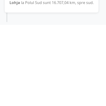
Lohja
la Polul Sud sunt
16.707,04
km
, spre sud.
Localități în apropiere de Lohja
Kirkkonummi
(25 km)
Karis
(30 km)
Karkkila
(33 km)
Espoo
(33 km)
Kauniainen
(37 km)
Klaukkala
(40 km)
Kivisto
(44 km)
Raseborg
(47 km)
Helsinki
(49 km)
Somero
(52 km)
Vantaa
(54 km)
Salo
(54 km)
Halikko
(57 km)