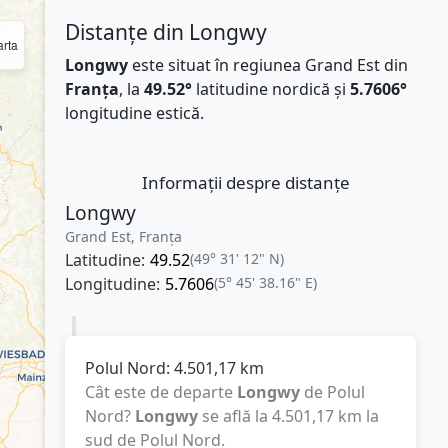
Distanțe din Longwy
rta
Longwy
este situat în regiunea Grand Est din
Franţa
, la
49.52°
latitudine nordică și
5.7606°
longitudine estică.
Informații despre distanțe
Longwy
Grand Est, Franţa
Latitudine:
49.52
(49° 31' 12" N)
Longitudine:
5.7606
(5° 45' 38.16" E)
Polul Nord:
4.501,17
km
Cât este de departe
Longwy
de Polul
Nord?
Longwy
se află la
4.501,17
km
la
sud de Polul Nord.