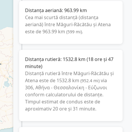
Distanța aeriană:
963.99
km
Cea mai scurtă distanță (distanța
aeriană) între
Măguri-Răcătău
și
Atena
este de
963.99
km
(
599
mi
).
Distanța rutieră:
1532.8
km
(
18 ore și 47
minute
)
Distanță rutieră între
Măguri-Răcătău
și
Atena
este de
1532.8
km
via
(
952.4
mi
)
306, Αθήνα - Θεσσαλονίκη - Εύζωνοι
conform calculatorului de distanțe.
Timpul estimat de condus este de
aproximativ
20 ore și 31 minute
.