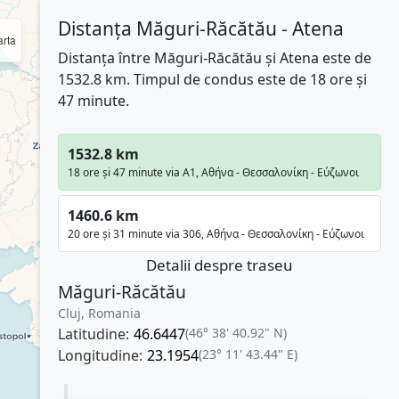
Distanța Măguri-Răcătău - Atena
rta
Distanța între Măguri-Răcătău și Atena este de
1532.8 km. Timpul de condus este de 18 ore și
47 minute.
1532.8 km
18 ore și 47 minute via A1, Αθήνα - Θεσσαλονίκη - Εύζωνοι
1460.6 km
20 ore și 31 minute via 306, Αθήνα - Θεσσαλονίκη - Εύζωνοι
Detalii despre traseu
Măguri-Răcătău
Cluj, Romania
Latitudine:
46.6447
(46° 38' 40.92" N)
Longitudine:
23.1954
(23° 11' 43.44" E)