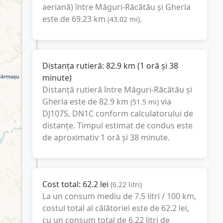
aeriană) între
Măguri-Răcătău
și
Gherla
este de
69.23
km
(
43.02
mi
).
Distanța rutieră:
82.9
km
(
1 oră și 38
minute
)
Distanță rutieră între
Măguri-Răcătău
și
Gherla
este de
82.9
km
via
(
51.5
mi
)
DJ107S, DN1C
conform calculatorului de
distanțe. Timpul estimat de condus este
de aproximativ
1 oră și 38 minute
.
Cost total:
62.2
lei
(
6.22
litri
)
La un consum mediu de
7.5 litri / 100 km
,
costul total al călătoriei este de
62.2
lei
,
cu un consum total de
6.22
litri
de