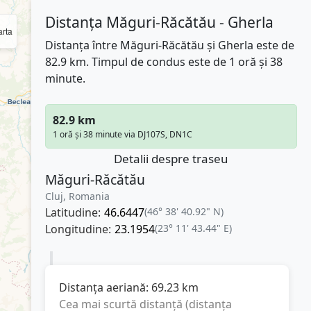
Distanța Măguri-Răcătău - Gherla
rta
Distanța între Măguri-Răcătău și Gherla este de
82.9 km. Timpul de condus este de 1 oră și 38
minute.
82.9 km
1 oră și 38 minute via DJ107S, DN1C
Detalii despre traseu
Măguri-Răcătău
Cluj, Romania
Latitudine:
46.6447
(46° 38' 40.92" N)
Longitudine:
23.1954
(23° 11' 43.44" E)
Distanța aeriană:
69.23
km
Cea mai scurtă distanță (distanța