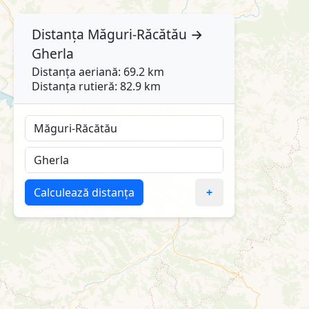
Distanța
Măguri-Răcătău
→
Gherla
Distanța aeriană: 69.2 km
Distanța rutieră: 82.9 km
Calculează distanța
+