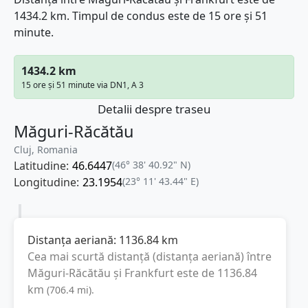
1434.2 km. Timpul de condus este de 15 ore și 51
minute.
1434.2 km
15 ore și 51 minute via DN1, A 3
Detalii despre traseu
Măguri-Răcătău
Cluj, Romania
Latitudine:
46.6447
(46° 38' 40.92" N)
Longitudine:
23.1954
(23° 11' 43.44" E)
Distanța aeriană:
1136.84
km
Cea mai scurtă distanță (distanța aeriană) între
Măguri-Răcătău
și
Frankfurt
este de
1136.84
km
(
706.4
mi
).