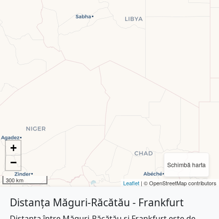
+
−
Schimbă harta
300 km
Leaflet
| © OpenStreetMap contributors
Distanța Măguri-Răcătău - Frankfurt
Distanța între Măguri-Răcătău și Frankfurt este de