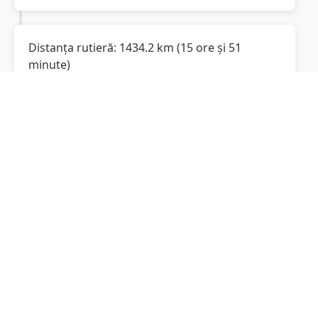
Distanța rutieră:
1434.2
km
(
15 ore și 51
minute
)
Distanță rutieră între
Măguri-Răcătău
și
Frankfurt
este de
1434.2
km
via DN1,
(
891.2
mi
)
A 3
conform calculatorului de distanțe. Timpul
estimat de condus este de aproximativ
15 ore
și 51 minute
.
Cost total:
1075.7
lei
(
107.57
litri
)
La un consum mediu de
7.5 litri / 100 km
,
costul total al călătoriei este de
1075.7
lei
, cu
un consum total de
107.57
litri
de combustibil.