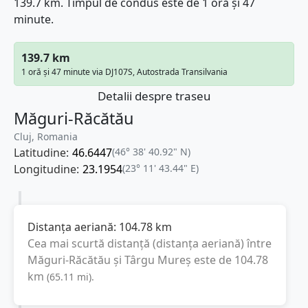
139.7 km. Timpul de condus este de 1 oră și 47
minute.
139.7 km
1 oră și 47 minute via DJ107S, Autostrada Transilvania
Detalii despre traseu
Măguri-Răcătău
Cluj, Romania
Latitudine:
46.6447
(46° 38' 40.92" N)
Longitudine:
23.1954
(23° 11' 43.44" E)
Distanța aeriană:
104.78
km
Cea mai scurtă distanță (distanța aeriană) între
Măguri-Răcătău
și
Târgu Mureș
este de
104.78
km
(
65.11
mi
).