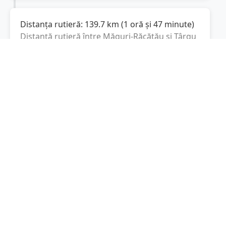
Distanța rutieră:
139.7
km
(
1 oră și 47 minute
)
Distanță rutieră între
Măguri-Răcătău
și
Târgu
Mureș
este de
139.7
km
via DJ107S,
(
86.8
mi
)
Autostrada Transilvania
conform calculatorului
de distanțe. Timpul estimat de condus este de
aproximativ
1 oră și 47 minute
.
Cost total:
104.8
lei
(
10.48
litri
)
La un consum mediu de
7.5 litri / 100 km
,
costul total al călătoriei este de
104.8
lei
, cu un
consum total de
10.48
litri
de combustibil.
Târgu Mureș