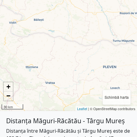
+
−
Schimbă harta
30 km
Leaflet
| © OpenStreetMap contributors
Distanța Măguri-Răcătău - Târgu Mureș
Distanța între Măguri-Răcătău și Târgu Mureș este de