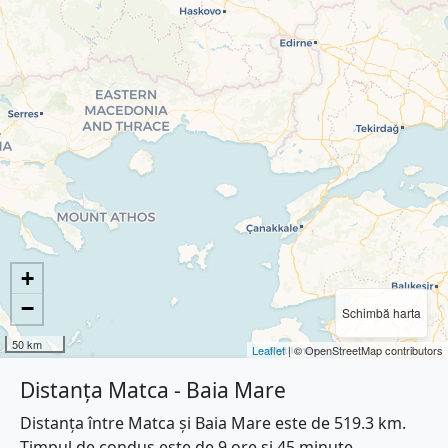
+
−
Schimbă harta
50 km
Leaflet
| © OpenStreetMap contributors
Distanța Matca - Baia Mare
Distanța între Matca și Baia Mare este de 519.3 km.
Timpul de condus este de 9 ore și 45 minute.