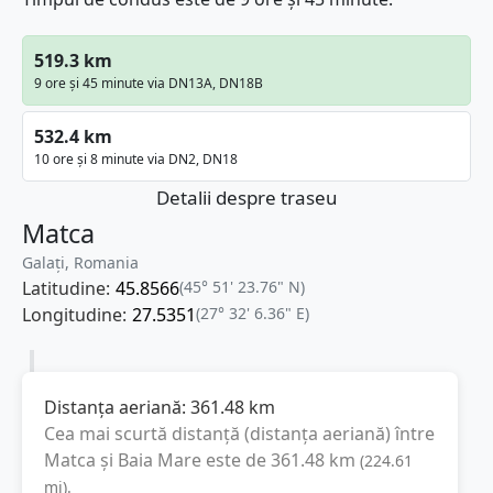
519.3 km
9 ore și 45 minute via DN13A, DN18B
532.4 km
10 ore și 8 minute via DN2, DN18
Detalii despre traseu
Matca
Galați, Romania
Latitudine:
45.8566
(45° 51' 23.76" N)
Longitudine:
27.5351
(27° 32' 6.36" E)
Distanța aeriană:
361.48
km
Cea mai scurtă distanță (distanța aeriană) între
Matca
și
Baia Mare
este de
361.48
km
(
224.61
mi
).