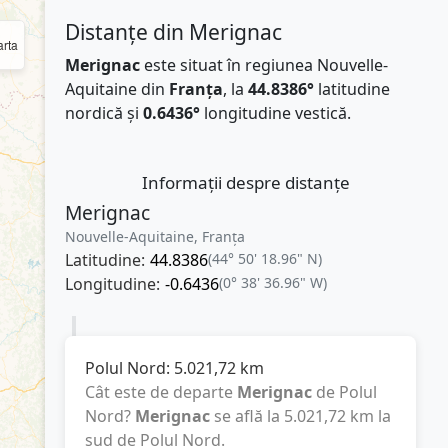
Distanțe din Merignac
rta
Merignac
este situat în regiunea Nouvelle-
Aquitaine din
Franţa
, la
44.8386°
latitudine
nordică și
0.6436°
longitudine vestică.
Informații despre distanțe
Merignac
Nouvelle-Aquitaine, Franţa
Latitudine:
44.8386
(44° 50' 18.96" N)
Longitudine:
-0.6436
(0° 38' 36.96" W)
Polul Nord:
5.021,72
km
Cât este de departe
Merignac
de Polul
Nord?
Merignac
se află la
5.021,72
km
la
sud de Polul Nord.