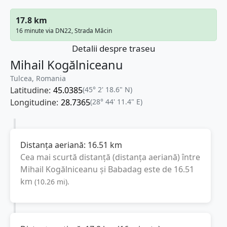
17.8 km
16 minute via DN22, Strada Măcin
Detalii despre traseu
Mihail Kogălniceanu
Tulcea, Romania
Latitudine:
45.0385
(45° 2' 18.6" N)
Longitudine:
28.7365
(28° 44' 11.4" E)
Distanța aeriană:
16.51
km
Cea mai scurtă distanță (distanța aeriană) între
Mihail Kogălniceanu
și
Babadag
este de
16.51
km
(
10.26
mi
).