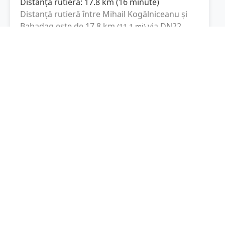
Distanța rutieră:
17.8
km
(
16 minute
)
Distanță rutieră între
Mihail Kogălniceanu
și
Babadag
este de
17.8
km
via DN22,
(
11.1
mi
)
Strada Măcin
conform calculatorului de
distanțe. Timpul estimat de condus este de
aproximativ
16 minute
.
Cost total:
13.4
lei
(
1.34
litri
)
La un consum mediu de
7.5 litri / 100 km
,
costul total al călătoriei este de
13.4
lei
, cu un
consum total de
1.34
litri
de combustibil.
Babadag
Tulcea, Romania
Latitudine:
44.8907
(44° 53' 26.52" N)