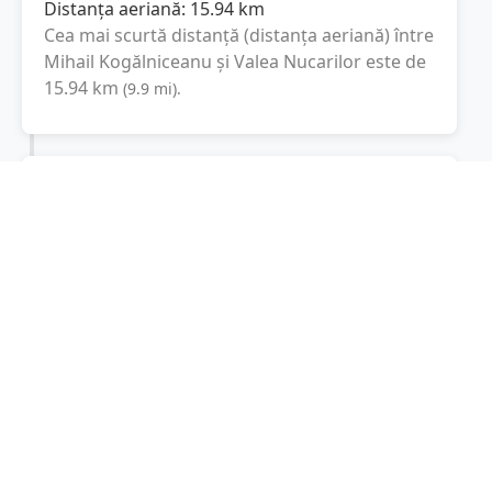
Distanța aeriană:
15.94
km
Cea mai scurtă distanță (distanța aeriană) între
Mihail Kogălniceanu
și
Valea Nucarilor
este de
15.94
km
(
9.9
mi
).
Distanța rutieră:
39.7
km
(
40 minute
)
Distanță rutieră între
Mihail Kogălniceanu
și
Valea Nucarilor
este de
39.7
km
via
(
24.7
mi
)
DN22, DJ229
conform calculatorului de
distanțe. Timpul estimat de condus este de
aproximativ
41 minute
.
Cost total:
29.8
lei
(
2.98
litri
)
La un consum mediu de
7.5 litri / 100 km
,
costul total al călătoriei este de
29.8
lei
, cu un