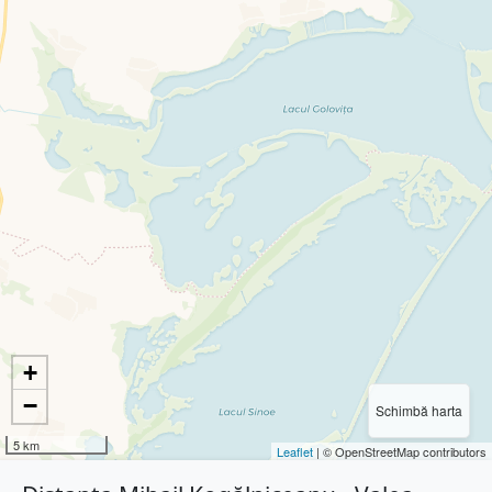
+
−
Schimbă harta
5 km
Leaflet
| © OpenStreetMap contributors