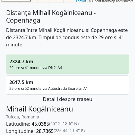
Leaflet
| © OpenStreetMap contributors
Distanța Mihail Kogălniceanu -
Copenhaga
Distanța între Mihail Kogălniceanu și Copenhaga este
de 2324.7 km. Timpul de condus este de 29 ore și 41
minute.
2324.7 km
29 ore și 41 minute via DN2, A4
2617.5 km
29 ore și 52 minute via Autostrada Soarelui, A1
Detalii despre traseu
Mihail Kogălniceanu
Tulcea, Romania
Latitudine:
45.0385
(45° 2' 18.6" N)
Longitudine:
28.7365
(28° 44' 11.4" E)