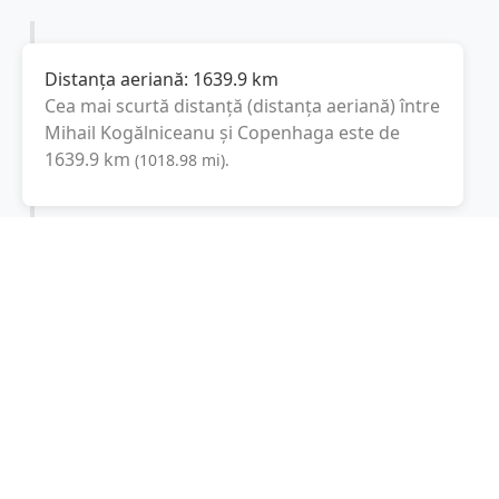
Distanța aeriană:
1639.9
km
Cea mai scurtă distanță (distanța aeriană) între
Mihail Kogălniceanu
și
Copenhaga
este de
1639.9
km
(
1018.98
mi
).
Distanța rutieră:
2324.7
km
(
29 ore și 41
minute
)
Distanță rutieră între
Mihail Kogălniceanu
și
Copenhaga
este de
2324.7
km
via
(
1444.5
mi
)
Autostrada Soarelui, A1
conform calculatorului
de distanțe. Timpul estimat de condus este de
aproximativ
29 ore și 52 minute
.