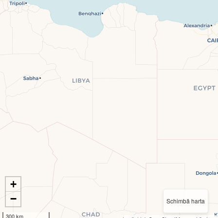
+
−
Schimbă harta
300 km