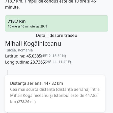
718.7 km. Timpul de condus este de 10 ore și 46
minute.
718.7 km
10 ore și 46 minute via 29, 9
Detalii despre traseu
Mihail Kogălniceanu
Tulcea, Romania
Latitudine:
45.0385
(45° 2' 18.6" N)
Longitudine:
28.7365
(28° 44' 11.4" E)
Distanța aeriană:
447.82
km
Cea mai scurtă distanță (distanța aeriană) între
Mihail Kogălniceanu
și
Istanbul
este de
447.82
km
(
278.26
mi
).