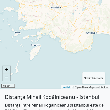
+
−
Schimbă harta
50 km
Leaflet
| © OpenStreetMap contributors
Distanța Mihail Kogălniceanu - Istanbul
Distanța între Mihail Kogălniceanu și Istanbul este de