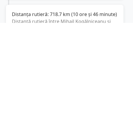
Distanța rutieră:
718.7
km
(
10 ore și 46 minute
)
Distanță rutieră între
Mihail Kogălniceanu
și
Istanbul
este de
718.7
km
via 29, 9
(
446.6
mi
)
conform calculatorului de distanțe. Timpul
estimat de condus este de aproximativ
10 ore
și 46 minute
.
Cost total:
539
lei
(
53.9
litri
)
La un consum mediu de
7.5 litri / 100 km
,
costul total al călătoriei este de
539
lei
, cu un
consum total de
53.9
litri
de combustibil.
Istanbul